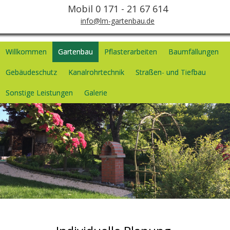
Mobil 0 171 - 21 67 614
info@lm-gartenbau.de
Willkommen
Gartenbau
Pflasterarbeiten
Baumfällungen
Gebäudeschutz
Kanalrohrtechnik
Straßen- und Tiefbau
Sonstige Leistungen
Galerie